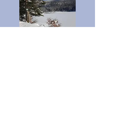
Les activités d'hiver
A moins de 15 minutes, les stations de ski
de Gérardmer et de La Bresse raviront petits
et grands avec leurs diverses activités: ski
alpin, ski nordique, luge, bouées,...
Il y en a pour tous les goûts!